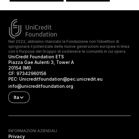
Nel 2022, abbiamo rilanciato la Fondazione con l’obiettivo di
sprigionare il potenziale delle nuove generazioni europee in linea
con il Purpose del Gruppo di sostenere le comunità in cui opera.
UniCredit Foundation ETS
Piazza Gae Aulenti 3, Tower A
20154 (MI)
CF:
97342960156
PEC:
Unicreditfoundation@pec.unicredit.eu
info@unicreditfoundation.org
Ita
INFORMAZIONI AZIENDALI
Privacy