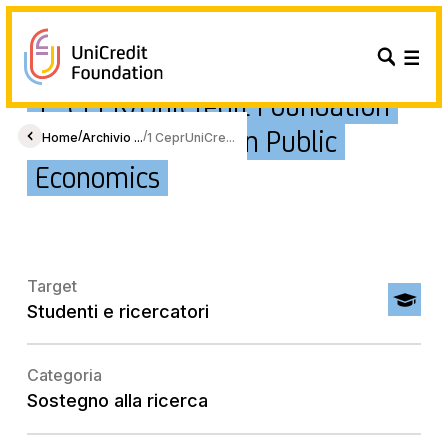
1° CEPR/UniCredit Foundation
Best Paper Prize on Public
/
/
Home
Archivio ...
1 CeprUniCre...
Economics
Target
Studenti e ricercatori
Categoria
Sostegno alla ricerca