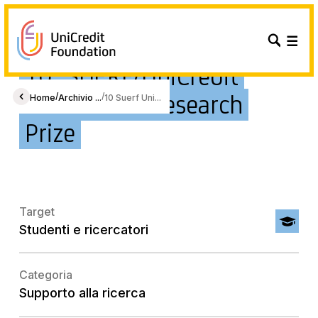
10° SUERF/UniCredit
Foundation Research
/
/
Home
Archivio ...
10 Suerf Uni...
Prize
Target
Studenti e ricercatori
Categoria
Supporto alla ricerca