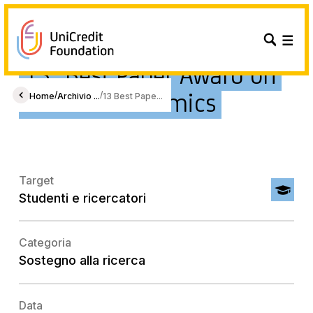
13° Best Paper Award on
Gender Economics
/
/
Home
Archivio ...
13 Best Pape...
Target
Studenti e ricercatori
Categoria
Sostegno alla ricerca
Data