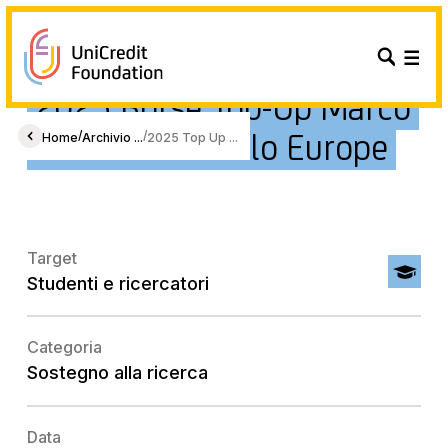
2025 Borse Top-Up Marco
Fanno & Foscolo Europe
/
/
Home
Archivio ...
2025 Top Up ...
Target
Studenti e ricercatori
Categoria
Sostegno alla ricerca
Data