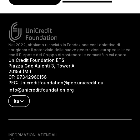
Nel 2022, abbiamo rilanciato la Fondazione con l’obiettivo di
sprigionare il potenziale delle nuove generazioni europee in linea
con il Purpose del Gruppo di sostenere le comunità in cui opera.
UniCredit Foundation ETS
Piazza Gae Aulenti 3, Tower A
20154 (MI)
CF:
97342960156
PEC:
Unicreditfoundation@pec.unicredit.eu
info@unicreditfoundation.org
Ita
INFORMAZIONI AZIENDALI