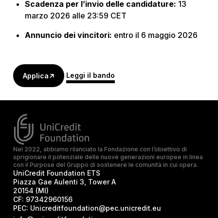
Scadenza per l’invio delle candidature:
13
marzo 2026 alle 23:59 CET
Annuncio dei vincitori:
entro il 6 maggio 2026
Leggi il bando
Applica
Nel 2022, abbiamo rilanciato la Fondazione con l’obiettivo di
sprigionare il potenziale delle nuove generazioni europee in linea
con il Purpose del Gruppo di sostenere le comunità in cui opera.
UniCredit Foundation ETS
Piazza Gae Aulenti 3, Tower A
20154 (MI)
CF:
97342960156
PEC:
Unicreditfoundation@pec.unicredit.eu