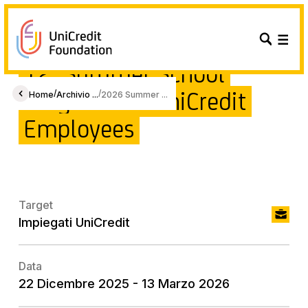
12° Summer School
Program for UniCredit
/
/
Home
Archivio ...
2026 Summer ...
Employees
Target
Impiegati UniCredit
Data
22 Dicembre 2025 - 13 Marzo 2026