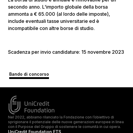
secondo anno. L'importo globale della borsa
ammonta a € 65.000 (al lordo delle imposte),
include eventuali tasse universitarie ed è
incompatibile con altre borse di studio.
Scadenza per invio candidature: 15 novembre 2023
Bando di concorso
Nel 2022, abbiamo rilanciato la Fondazione con l’obiettivo di
sprigionare il potenziale delle nuove generazioni europee in linea
con il Purpose del Gruppo di sostenere le comunità in cui opera.
UniCredit Foundation ETS