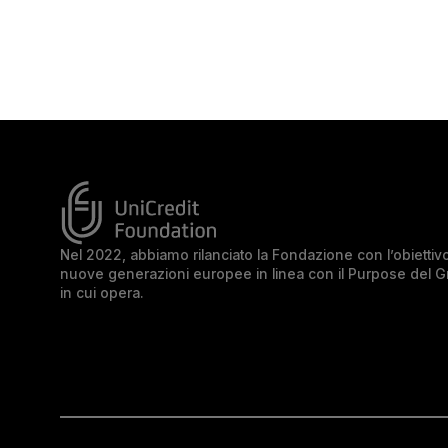
Nel 2022, abbiamo rilanciato la Fondazione con l’obiettivo 
nuove generazioni europee in linea con il Purpose del 
in cui opera.