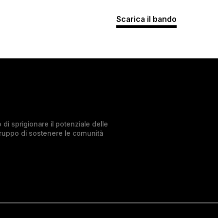
Scarica il bando
di sprigionare il potenziale delle
Gruppo di sostenere le comunità