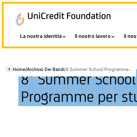
La nostra identità
Il nostro lavoro
Il no
/
/
Home
Archivio Dei Bandi
8 Summer School Programme...
8° Summer School
Programme per st