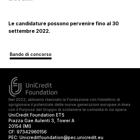
Le candidature possono pervenire fino al 30
settembre 2022.
Bando di concorso
Nel 2022, abbiamo rilanciato la Fondazione con l’obiettivo di
sprigionare il potenziale delle nuove generazioni europee in linea
con il Purpose del Gruppo di sostenere le comunità in cui opera.
UniCredit Foundation ETS
Piazza Gae Aulenti 3, Tower A
20154 (MI)
CF:
97342960156
PEC:
Unicreditfoundation@pec.unicredit.eu