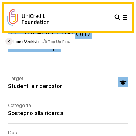
8° Top-Up Foscolo
Fellowship
/
/
Home
Archivio ...
8 Top Up Fos...
Target
Studenti e ricercatori
Categoria
Sostegno alla ricerca
Data