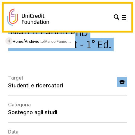
Marco Fanno PhD
Research Grant - 1° Ed.
/
/
Home
Archivio ...
Marco Fanno ...
Target
Studenti e ricercatori
Categoria
Sostegno agli studi
Data