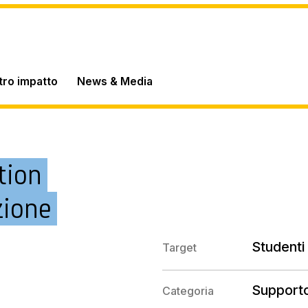
stro impatto
News & Media
tion
zione
Studenti 
Target
Supporto
Categoria