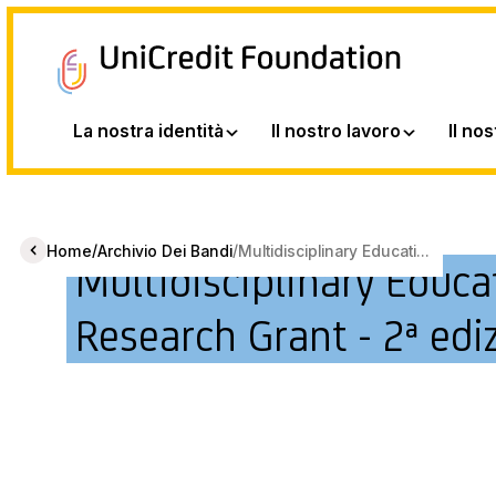
La nostra identità
Il nostro lavoro
Il no
/
/
Home
Archivio Dei Bandi
Multidisciplinary Educati...
Multidisciplinary Educa
Research Grant - 2ª edi