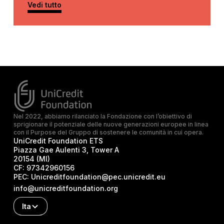
Vedi tutto
Nel 2022, abbiamo rilanciato la Fondazione con l’obiettivo di
sprigionare il potenziale delle nuove generazioni europee in linea
con il Purpose del Gruppo di sostenere le comunità in cui opera.
UniCredit Foundation ETS
Piazza Gae Aulenti 3, Tower A
20154 (MI)
CF:
97342960156
PEC:
Unicreditfoundation@pec.unicredit.eu
info@unicreditfoundation.org
Ita