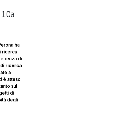
 10a
 Verona ha
 ricerca
perienza di
di ricerca
zate a
ti è atteso
tanto sul
etti di
ità degli