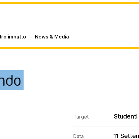
stro impatto
News & Media
ondo
Studenti 
Target
11 Sett
Data