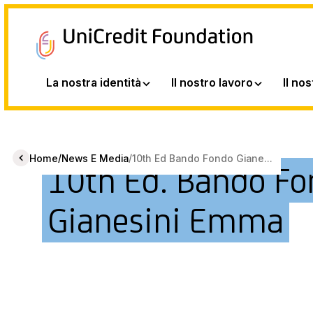
La nostra identità
Il nostro lavoro
Il no
/
/
Home
News E Media
10th Ed Bando Fondo Giane...
10th Ed. Bando F
Gianesini Emma