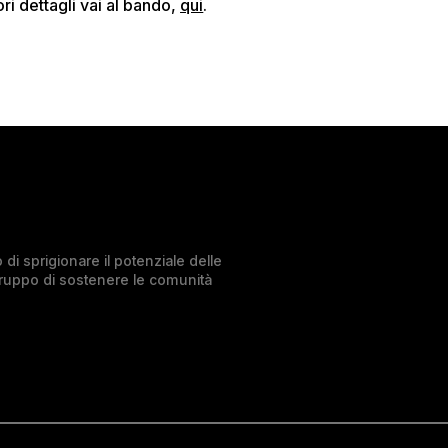
ri dettagli vai al bando,
qui
.
di sprigionare il potenziale delle
Gruppo di sostenere le comunità