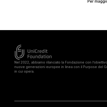
Per maggio
Nel 2022, abbiamo rilanciato la Fondazione con l’obiettivo 
nuove generazioni europee in linea con il Purpose del 
in cui opera.