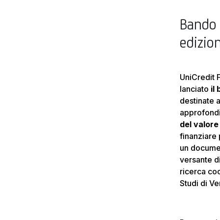
Bando 
edizio
UniCredit F
lanciato
il
destinate a
approfondi
del valore
finanziare 
un document
versante di
ricerca coo
Studi di Ve