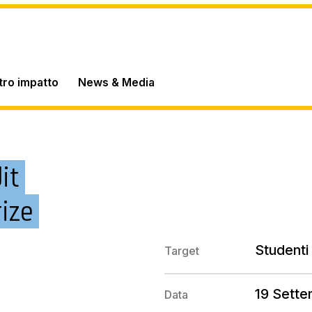
stro impatto
News & Media
it
ize
Studenti 
Target
19 Sett
Data