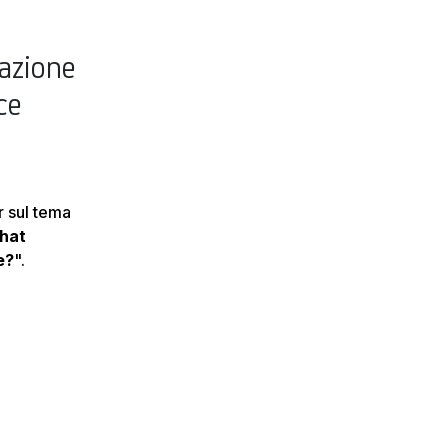
razione
ce
r sul tema
What
e?
".