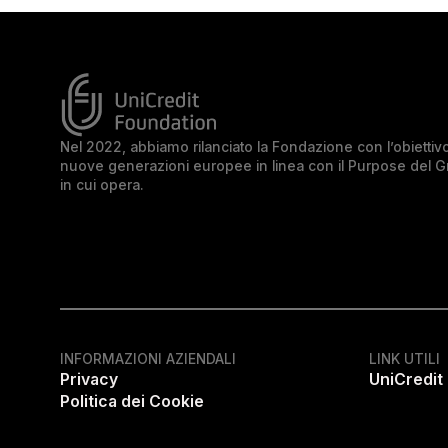
Nel 2022, abbiamo rilanciato la Fondazione con l’obiettivo 
nuove generazioni europee in linea con il Purpose del 
in cui opera.
INFORMAZIONI AZIENDALI
LINK UTILI
Privacy
UniCredit
Politica dei Cookie