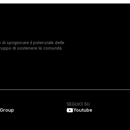
di sprigionare il potenziale delle
Gruppo di sostenere le comunità
SEGUICI SU
 Group
Youtube