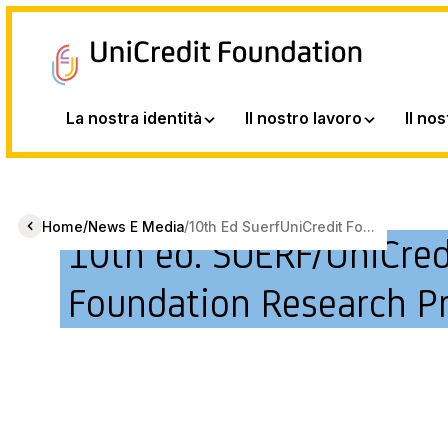
La nostra identità
Il nostro lavoro
Il no
/
/
Home
News E Media
10th Ed SuerfUniCredit Fo...
10th ed. SUERF/UniCred
Foundation Research Pr