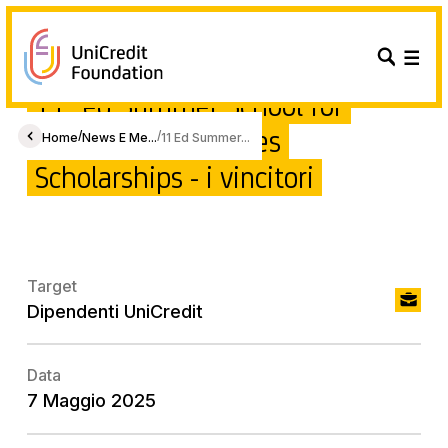
11° ed Summer School for
UniCredit Employees
/
/
Home
News E Me...
11 Ed Summer...
Scholarships - i vincitori
Target
Dipendenti UniCredit
Data
7 Maggio 2025