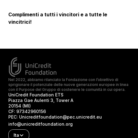
Complimenti a tutti i vincitori e a tutte le
vincitrici!
Nel 2022, abbiamo rilanciato la Fondazione con l’obiettivo di
sprigionare il potenziale delle nuove generazioni europee in linea
con il Purpose del Gruppo di sostenere le comunità in cui opera.
UniCredit Foundation ETS
Piazza Gae Aulenti 3, Tower A
20154 (MI)
CF:
97342960156
PEC:
Unicreditfoundation@pec.unicredit.eu
info@unicreditfoundation.org
Ita