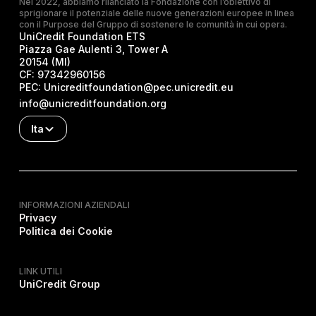
Nel 2022, abbiamo rilanciato la Fondazione con l’obiettivo di
sprigionare il potenziale delle nuove generazioni europee in linea
con il Purpose del Gruppo di sostenere le comunità in cui opera.
UniCredit Foundation ETS
Piazza Gae Aulenti 3, Tower A
20154 (MI)
CF:
97342960156
PEC:
Unicreditfoundation@pec.unicredit.eu
info@unicreditfoundation.org
Ita
INFORMAZIONI AZIENDALI
Privacy
Politica dei Cookie
LINK UTILI
UniCredit Group