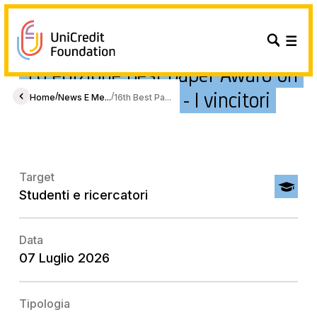
16 edizione Best paper Award on
Gender Economics - I vincitori
/
/
Home
News E Me...
16th Best Pa...
Target
Studenti e ricercatori
Data
07 Luglio 2026
Tipologia