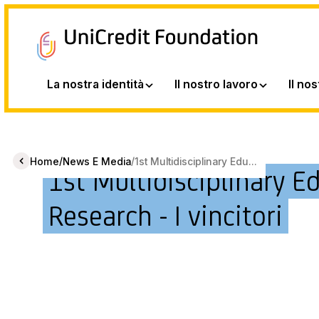
La nostra identità
Il nostro lavoro
Il no
/
/
Home
News E Media
1st Multidisciplinary Edu...
1st Multidisciplinary E
Research - I vincitori