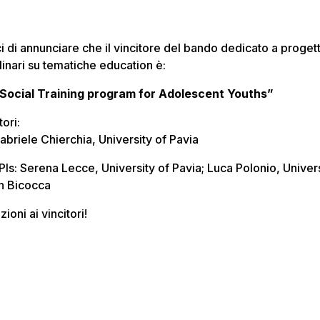
i di annunciare che il vincitore del bando dedicato a progett
linari su tematiche education è:
Social Training program for Adolescent Youths”
ori:
Gabriele Chierchia, University of Pavia
Is: Serena Lecce, University of Pavia; Luca Polonio, Univers
n Bicocca
ioni ai vincitori!