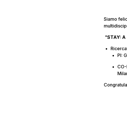
Siamo felic
multidiscip
"
STAY: A 
Ricercat
PI: 
CO-P
Mila
Congratulaz