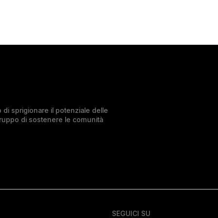
di sprigionare il potenziale delle
Gruppo di sostenere le comunità
SEGUICI SU