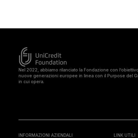
Nel 2022, abbiamo rilanciato la Fondazione con l’obiettivo 
nuove generazioni europee in linea con il Purpose del 
in cui opera.
INFORMAZIONI AZIENDALI
LINK UTILI