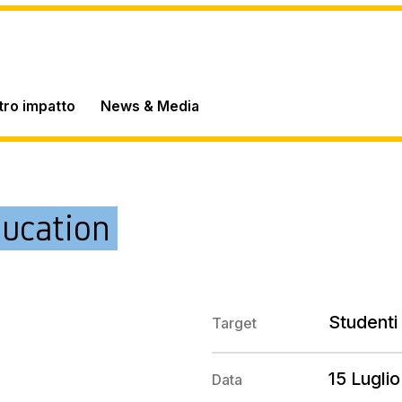
stro impatto
News & Media
ducation
Studenti 
Target
15 Lugli
Data