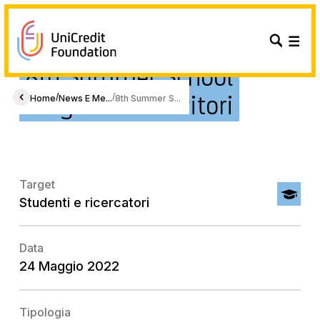
8th Summer School
Program - I vincitori
/
/
Home
News E Me...
8th Summer S...
Target
Studenti e ricercatori
Data
24 Maggio 2022
Tipologia