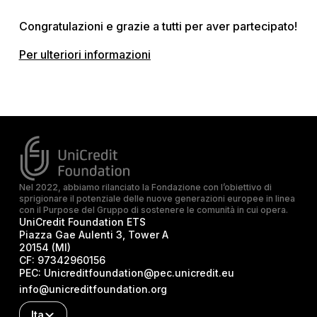
Congratulazioni e grazie a tutti per aver partecipato!
Per ulteriori informazioni
Nel 2022, abbiamo rilanciato la Fondazione con l’obiettivo di
sprigionare il potenziale delle nuove generazioni europee in linea
con il Purpose del Gruppo di sostenere le comunità in cui opera.
UniCredit Foundation ETS
Piazza Gae Aulenti 3, Tower A
20154 (MI)
CF:
97342960156
PEC:
Unicreditfoundation@pec.unicredit.eu
info@unicreditfoundation.org
Ita