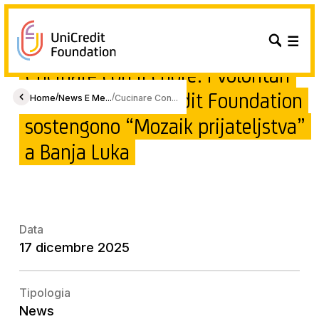
Cucinare con il cuore: i volontari
UniCredit e UniCredit Foundation
/
/
Home
News E Me...
Cucinare Con...
sostengono “Mozaik prijateljstva”
a Banja Luka
Data
17 dicembre 2025
Tipologia
News