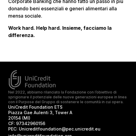
Corporate Banking che hanno fatto un passo in più
donando beni essenziali e generi alimentari alla
mensa sociale.
Work hard. Help hard. Insieme, facciamo la
differenza.
Nel 2022, abbiamo rilanciato la Fondazione con l’obiettivo di
sprigionare il potenziale delle nuove generazioni europee in linea
con il Purpose del Gruppo di sostenere le comunità in cui opera.
UniCredit Foundation ETS
Piazza Gae Aulenti 3, Tower A
20154 (MI)
CF:
97342960156
PEC:
Unicreditfoundation@pec.unicredit.eu
info@unicreditfoundation.org