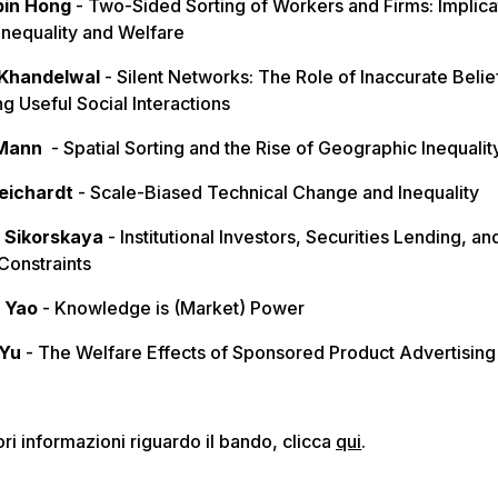
in Hong
- Two-Sided Sorting of Workers and Firms: Implica
 Inequality and Welfare
 Khandelwal
- Silent Networks: The Role of Inaccurate Belief
g Useful Social Interactions
Mann
- Spatial Sorting and the Rise of Geographic Inequalit
eichardt
- Scale-Biased Technical Change and Inequality
a Sikorskaya
- Institutional Investors, Securities Lending, an
 Constraints
n Yao
- Knowledge is (Market) Power
Yu
- The Welfare Effects of Sponsored Product Advertising
ri informazioni riguardo il bando, clicca
qui
.