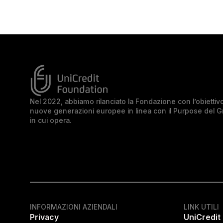
Nel 2022, abbiamo rilanciato la Fondazione con l’obiettivo 
nuove generazioni europee in linea con il Purpose del 
in cui opera.
INFORMAZIONI AZIENDALI
LINK UTILI
Privacy
UniCredit