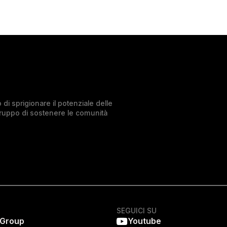
di sprigionare il potenziale delle
Gruppo di sostenere le comunità
SEGUICI SU
 Group
Youtube