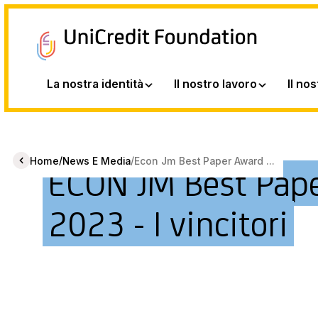
La nostra identità
Il nostro lavoro
Il no
/
/
Home
News E Media
Econ Jm Best Paper Award ...
ECON JM Best Pap
2023 - I vincitori