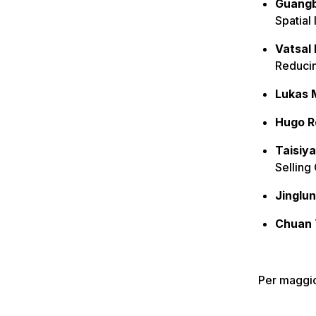
Guangb
Spatial
Vatsal
Reducin
Lukas 
Hugo R
Taisiy
Selling
Jinglu
Chuan 
Per maggio