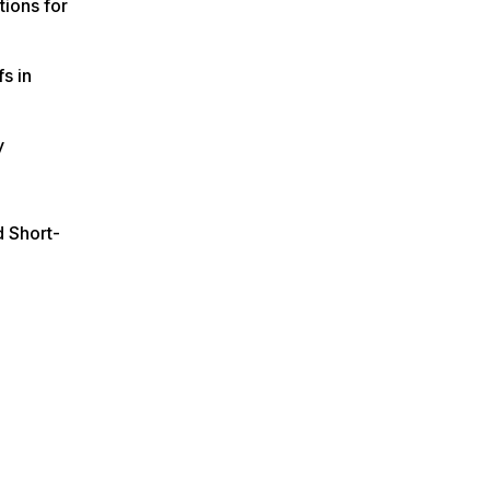
tions for
s in
y
d Short-