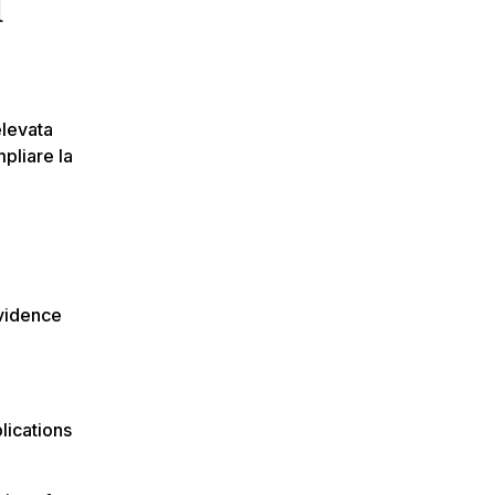
l
elevata
pliare la
Evidence
lications