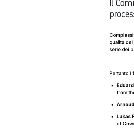
Il Com
proces
Complessiv
qualità dei
serie dei 
Pertanto i 
Eduar
from th
Arnoud
Lukas 
of Cow