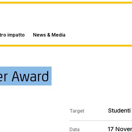
stro impatto
News & Media
er Award
Studenti 
Target
17 Nove
Data