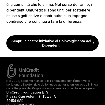
è la comunità che lo anima. Nel corso dell’anno, i
dipendenti UniCredit si sono uniti per sostenere
cause significative e contribuire a un impegno
condiviso che continua a fare la differenza.
Scopri le nostre iniziative di Coinvolgimento dei
Dipendenti
Nel 2022, abbiamo rilanciato la Fondazione con l’obiettivo di
sprigionare il potenziale delle nuove generazioni europee in linea
con il Purpose del Gruppo di sostenere le comunità in cui opera.
UniCredit Foundation ETS
Piazza Gae Aulenti 3, Tower A
20154 (MI)
CF:
97342960156