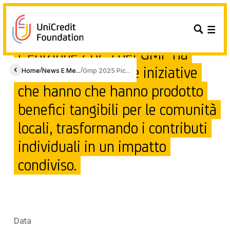
L’edizione 2025 del GMP ha
sostenuto progetti e iniziative
/
/
Home
News E Me...
Gmp 2025 Pic...
che hanno che hanno prodotto
benefici tangibili per le comunità
locali, trasformando i contributi
individuali in un impatto
condiviso.
Data