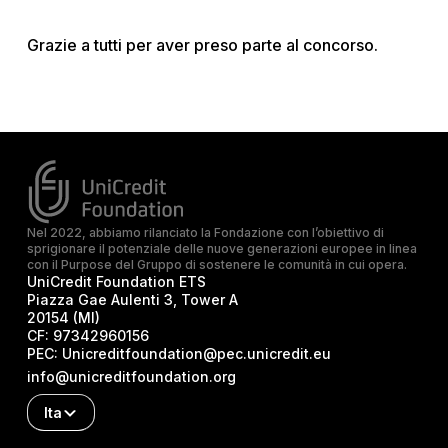
Grazie a tutti per aver preso parte al concorso.
Nel 2022, abbiamo rilanciato la Fondazione con l’obiettivo di
sprigionare il potenziale delle nuove generazioni europee in linea
con il Purpose del Gruppo di sostenere le comunità in cui opera.
UniCredit Foundation ETS
Piazza Gae Aulenti 3, Tower A
20154 (MI)
CF:
97342960156
PEC:
Unicreditfoundation@pec.unicredit.eu
info@unicreditfoundation.org
Ita