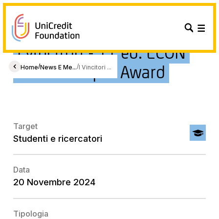
I vincitori - 11 ed. ECON
JM Best Paper Award
/
/
Home
News E Me...
I Vincitori ...
Target
Studenti e ricercatori
Data
20 Novembre 2024
Tipologia