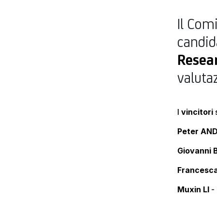
Il Com
candid
Resea
valuta
I
vincitori
Peter AN
Giovanni
Francesc
Muxin LI
- 