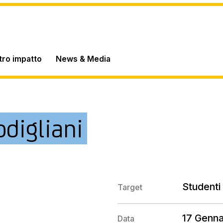
stro impatto
News & Media
odigliani
Studenti 
Target
17 Genn
Data