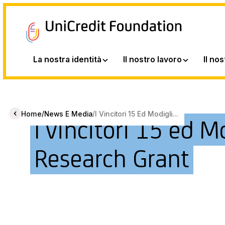
La nostra identità
Il nostro lavoro
Il no
/
/
Home
News E Media
I Vincitori 15 Ed Modigli...
I vincitori 15 ed M
Research Grant