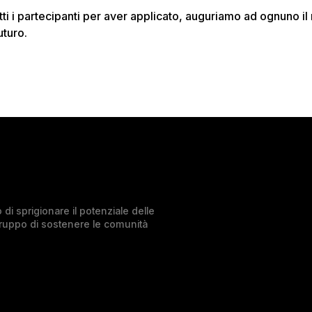
tti i partecipanti per aver applicato, auguriamo ad ognuno il
uturo.
di sprigionare il potenziale delle
Gruppo di sostenere le comunità