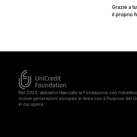
Grazie a tu
il proprio f
Nel 2022, abbiamo rilanciato la Fondazione con l’obiettivo 
nuove generazioni europee in linea con il Purpose del 
in cui opera.