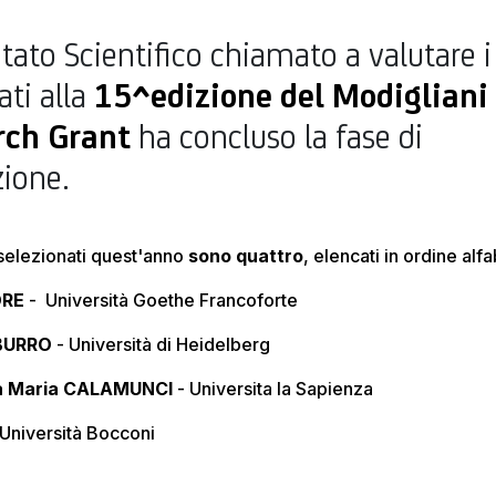
itato Scientifico chiamato a valutare i
ati alla
15^edizione del Modigliani
rch Grant
ha concluso la fase di
zione.
selezionati quest'anno
sono quattro
, elencati in ordine alf
DRE
- Università Goethe Francoforte
 BURRO
- Università di Heidelberg
a Maria CALAMUNCI
- Universita la Sapienza
Università Bocconi