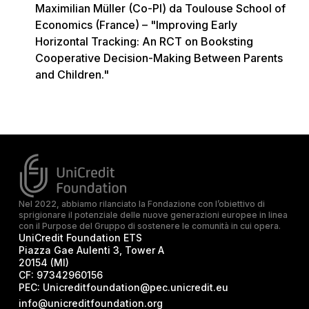
Maximilian Müller (Co-PI) da Toulouse School of
Economics (France) – "Improving Early
Horizontal Tracking: An RCT on Booksting
Cooperative Decision-Making Between Parents
and Children."
Nel 2022, abbiamo rilanciato la Fondazione con l’obiettivo di
sprigionare il potenziale delle nuove generazioni europee in linea
con il Purpose del Gruppo di sostenere le comunità in cui opera.
UniCredit Foundation ETS
Piazza Gae Aulenti 3, Tower A
20154 (MI)
CF:
97342960156
PEC:
Unicreditfoundation@pec.unicredit.eu
info@unicreditfoundation.org