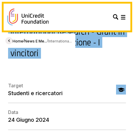
International Research - Grant in
Education - 2° edizione - I
/
/
Home
News E Me...
Internationa...
vincitori
Target
Studenti e ricercatori
Data
24 Giugno 2024