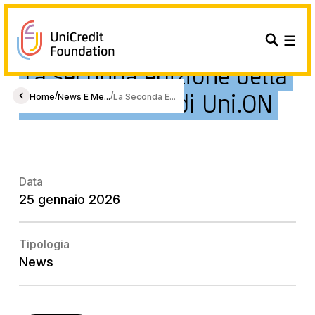
La seconda edizione della
Winter School di Uni.ON
/
/
Home
News E Me...
La Seconda E...
Data
25 gennaio 2026
Tipologia
News