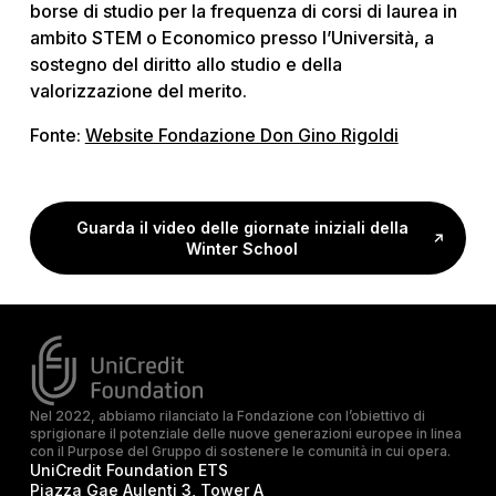
borse di studio per la frequenza di corsi di laurea in
ambito STEM o Economico presso l’Università, a
sostegno del diritto allo studio e della
valorizzazione del merito.
Fonte:
Website Fondazione Don Gino Rigoldi
Guarda il video delle giornate iniziali della
Winter School
Nel 2022, abbiamo rilanciato la Fondazione con l’obiettivo di
sprigionare il potenziale delle nuove generazioni europee in linea
con il Purpose del Gruppo di sostenere le comunità in cui opera.
UniCredit Foundation ETS
Piazza Gae Aulenti 3, Tower A