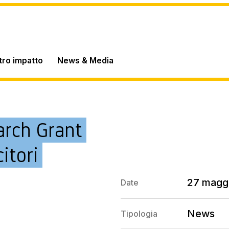
stro impatto
News & Media
rch Grant
itori
27 magg
Date
News
Tipologia