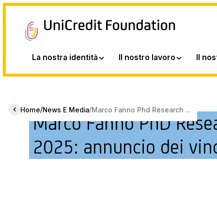
La nostra identità
Il nostro lavoro
Il no
/
/
Home
News E Media
Marco Fanno Phd Research ...
Marco Fanno PhD Resea
2025: annuncio dei vinc