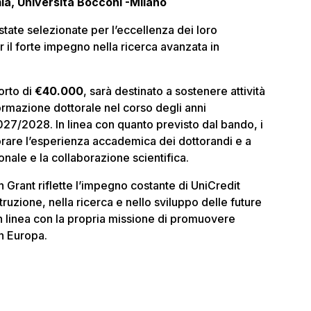
ia
, Università Bocconi -Milano
state selezionate per l’eccellenza dei loro
 il forte impegno nella ricerca avanzata in
orto di
€40.000
, sarà destinato a sostenere attività
 formazione dottorale
nel corso degli anni
2027/2028
. In linea con quanto previsto dal bando, i
orare l’esperienza accademica dei dottorandi e a
ionale e la collaborazione scientifica.
Grant riflette l’impegno costante di UniCredit
struzione, nella ricerca e nello sviluppo delle future
n linea con la propria missione di promuovere
n Europa.