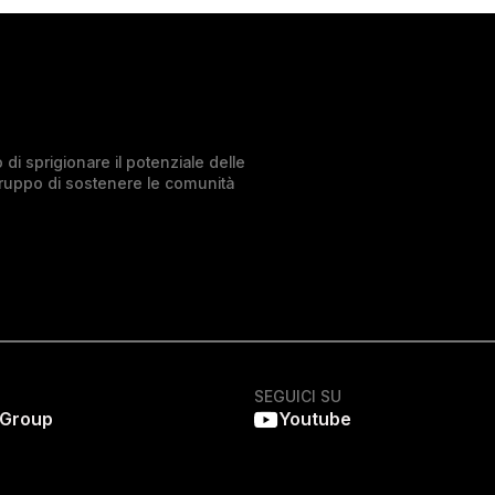
di sprigionare il potenziale delle
Gruppo di sostenere le comunità
SEGUICI SU
 Group
Youtube