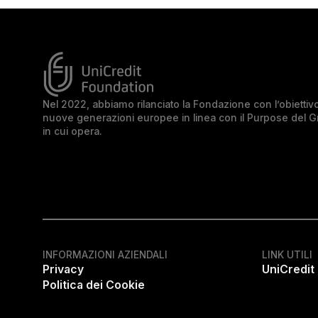
Nel 2022, abbiamo rilanciato la Fondazione con l’obiettivo 
nuove generazioni europee in linea con il Purpose del 
in cui opera.
INFORMAZIONI AZIENDALI
LINK UTILI
Privacy
UniCredit
Politica dei Cookie