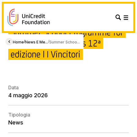
Summer School Programme for
UniCredit Employees 12ª
/
/
Home
News E Me...
Summer Schoo...
edizione | I Vincitori
Data
4 maggio 2026
Tipologia
News