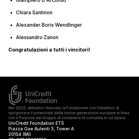
Giampiero D'Arconso
Chiara Santinon
Alexander Boris Wendlinger
Alessandro Zanon
Congratulazioni a tutti i vincitori!
Nel 2022, abbiamo rilanciato la Fondazione con l’obiettivo di
sprigionare il potenziale delle nuove generazioni europee in linea
con il Purpose del Gruppo di sostenere le comunità in cui opera.
UniCredit Foundation ETS
Piazza Gae Aulenti 3, Tower A
20154 (MI)