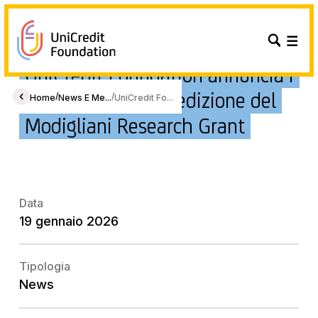
UniCredit Foundation annuncia i
vincitori della 16ª edizione del
/
/
Home
News E Me...
UniCredit Fo...
Modigliani Research Grant
Data
19 gennaio 2026
Tipologia
News