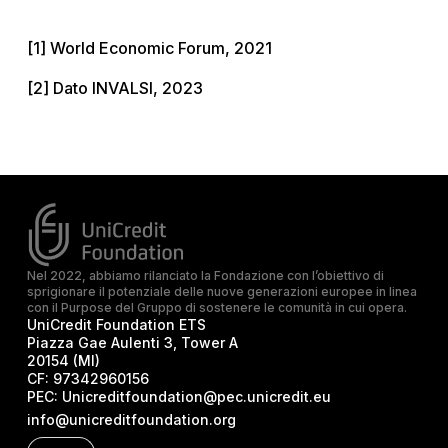
[1] World Economic Forum, 2021
[2] Dato INVALSI, 2023
Nel 2022, abbiamo rilanciato la Fondazione con l’obiettivo di
sprigionare il potenziale delle nuove generazioni europee in linea
con il Purpose del Gruppo di sostenere le comunità in cui opera.
UniCredit Foundation ETS
Piazza Gae Aulenti 3, Tower A
20154 (MI)
CF:
97342960156
PEC:
Unicreditfoundation@pec.unicredit.eu
info@unicreditfoundation.org