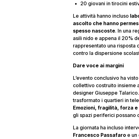
20 giovani in tirocini esti
Le attività hanno incluso
lab
ascolto che hanno permess
spesso nascoste
. In una r
asili nido e appena il 20% d
rappresentato una risposta c
contro la dispersione scolast
Dare voce ai margini
L’evento conclusivo ha visto
collettivo costruito insieme a
designer Giuseppe Talarico. 
trasformato i quartieri in te
Emozioni, fragilità, forza e
gli spazi periferici possano 
La giornata ha incluso interv
Francesco Passafaro
e un 