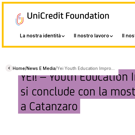
La nostra identità
Il nostro lavoro
Il no
/
/
Home
News E Media
Yei Youth Education Impro...
YEI! – Youth Educatio
si conclude con la mos
a Catanzaro