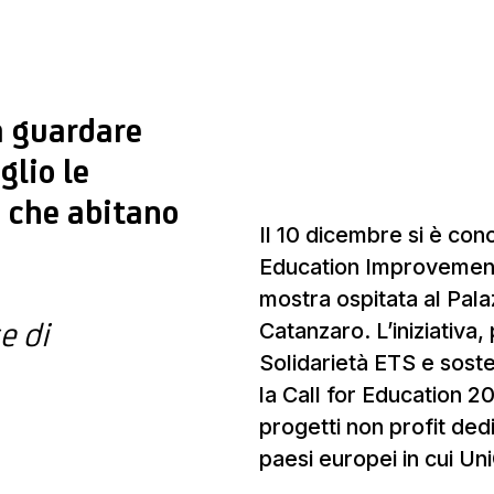
a guardare
glio le
à che abitano
Il 10 dicembre si è con
Education Improvement 
mostra ospitata al Pala
e di
Catanzaro. L’iniziativa
Solidarietà ETS e sost
la Call for Education 
progetti non profit dedic
paesi europei in cui Un