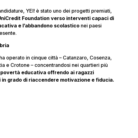
andidature,
YEI!
è stato uno dei progetti premiati,
UniCredit Foundation verso interventi capaci di
ucativa e l’abbandono scolastico
nei paesi
resente.
bria
ha operato in cinque città – Catanzaro, Cosenza,
ia e Crotone – concentrandosi nei quartieri più
a povertà educativa offrendo ai ragazzi
i in grado di riaccendere motivazione e fiducia.