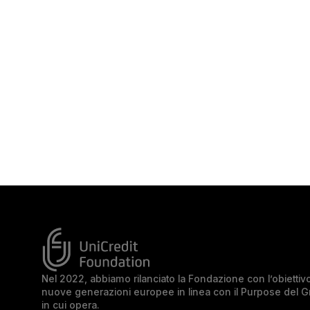
Nel 2022, abbiamo rilanciato la Fondazione con l’obiettivo 
nuove generazioni europee in linea con il Purpose del 
in cui opera.