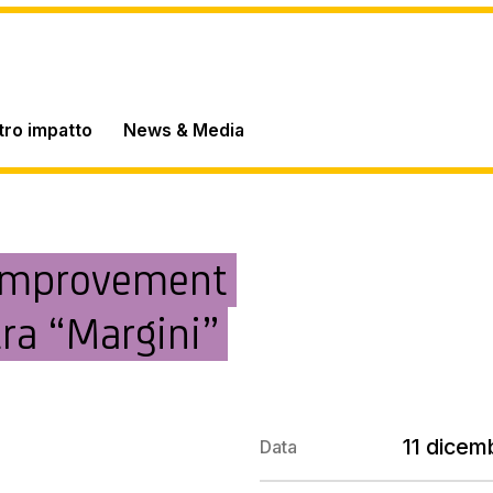
stro impatto
News & Media
n Improvement
tra “Margini”
11 dicem
Data