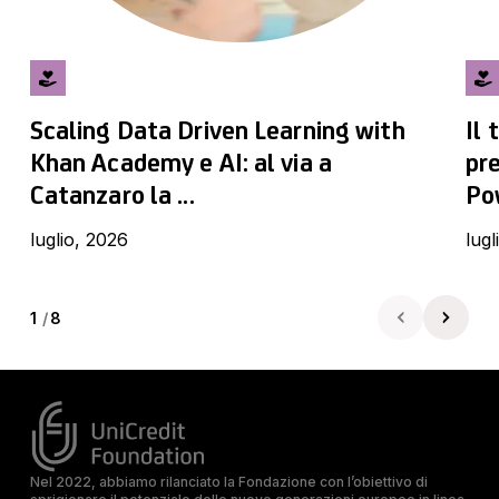
Scaling Data Driven Learning with
Il
Khan Academy e AI: al via a
pr
Catanzaro la ...
Pow
luglio, 2026
lugl
1
/
8
Nel 2022, abbiamo rilanciato la Fondazione con l’obiettivo di