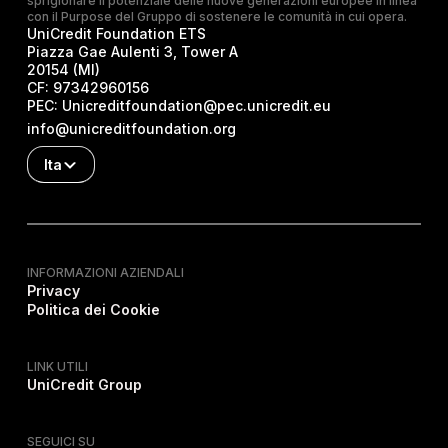
sprigionare il potenziale delle nuove generazioni europee in linea
con il Purpose del Gruppo di sostenere le comunità in cui opera.
UniCredit Foundation ETS
Piazza Gae Aulenti 3, Tower A
20154 (MI)
CF:
97342960156
PEC:
Unicreditfoundation@pec.unicredit.eu
info@unicreditfoundation.org
Ita
INFORMAZIONI AZIENDALI
Privacy
Politica dei Cookie
LINK UTILI
UniCredit Group
SEGUICI SU