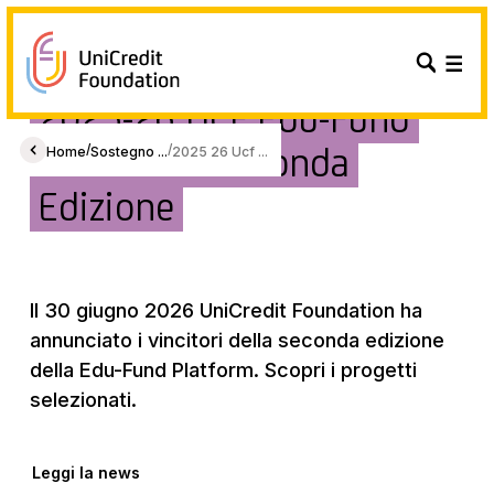
2025-26 UCF Edu-Fund
Platform - Seconda
/
/
Home
Sostegno ...
2025 26 Ucf ...
Edizione
Il 30 giugno 2026 UniCredit Foundation ha
annunciato i vincitori della seconda edizione
della Edu-Fund Platform. Scopri i progetti
selezionati.
Leggi la news