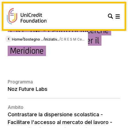
C.R.E.S.M. - Centro di Ricerche
Economiche e Sociali per il
/
/
/
Home
Sostegno ...
Iniziativ...
C R E S M Ce...
Meridione
Programma
Noz Future Labs
Ambito
Contrastare la dispersione scolastica -
Facilitare l'accesso al mercato del lavoro -