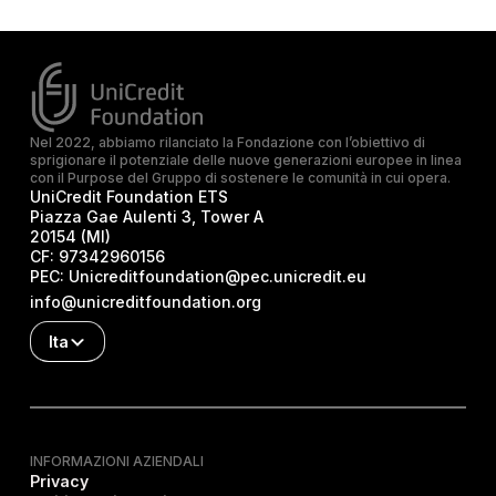
Nel 2022, abbiamo rilanciato la Fondazione con l’obiettivo di
sprigionare il potenziale delle nuove generazioni europee in linea
con il Purpose del Gruppo di sostenere le comunità in cui opera.
UniCredit Foundation ETS
Piazza Gae Aulenti 3, Tower A
20154 (MI)
CF:
97342960156
PEC:
Unicreditfoundation@pec.unicredit.eu
info@unicreditfoundation.org
Ita
INFORMAZIONI AZIENDALI
Privacy