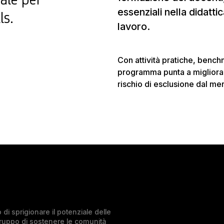
essenziali nella didatti
ls.
lavoro.
Con attività pratiche, benchm
programma punta a migliorare
rischio di esclusione dal me
di sprigionare il potenziale delle
Gruppo di sostenere le comunità