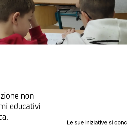
azione non
mi educativi
ca.
Le sue iniziative si co