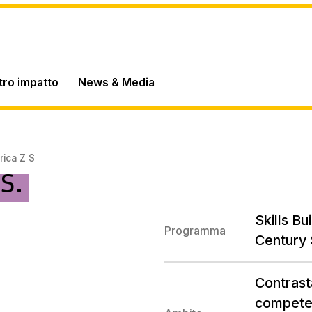
stro impatto
News & Media
rica Z S
s.
Skills B
Programma
Century 
Contrasta
competen