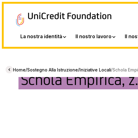
La nostra identità
Il nostro lavoro
Il no
/
/
/
Home
Sostegno Alla Istruzione
Iniziative Locali
Schola Empi
Schola Empirica, z.