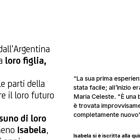
 dall’Argentina
la
loro figlia,
“La sua prima esperienz
e parti della
stata facile; all’inizi
e il loro futuro
Maria Celeste. "È una b
è trovata improvvisam
completamente nuovo"
suno di loro
meno
Isabela
,
Isabela si è iscritta alla q