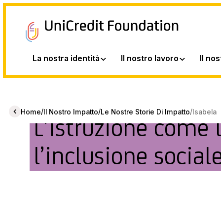
La nostra identità
Il nostro lavoro
Il no
/
/
/
Home
Il Nostro Impatto
Le Nostre Storie Di Impatto
Isabela
L’istruzione come 
l’inclusione sociale