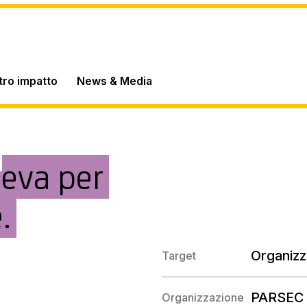
stro impatto
News & Media
leva per
.
Organizz
Target
PARSEC
Organizzazione