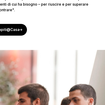
menti di cui ha bisogno
–
per riuscire e per superare
contrare"
.
mpiti@Casa