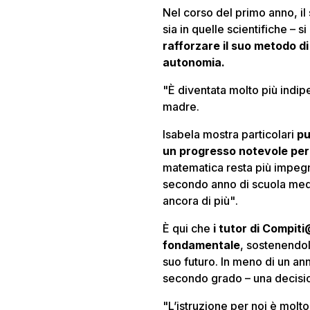
Nel corso del primo anno, il
sia in quelle scientifiche
–
si
rafforzare il suo metodo di
autonomia.
"È diventata molto più indip
madre.
Isabela mostra particolari
pu
un progresso notevole per
matematica resta più impeg
secondo anno di scuola media
ancora di più"
.
È qui che
i tutor di Compit
fondamentale
, sostenendol
suo futuro. In meno di un an
secondo grado
–
una decisio
"L’istruzione per noi è molt