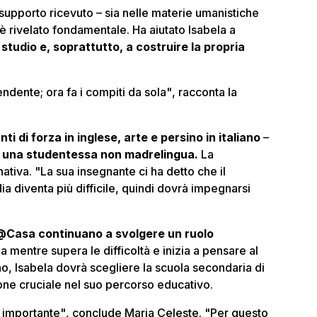
 supporto ricevuto
–
sia nelle materie umanistiche
 è rivelato fondamentale. Ha aiutato Isabela a
 studio e, soprattutto, a costruire la propria
endente; ora fa i compiti da sola"
, racconta la
nti di forza in inglese, arte e persino in italiano
–
 una studentessa non madrelingua.
La
nativa.
"La sua insegnante ci ha detto che il
 diventa più difficile, quindi dovrà impegnarsi
i@Casa continuano a svolgere un ruolo
a mentre supera le difficoltà e inizia a pensare al
no, Isabela dovrà scegliere la scuola secondaria di
ne cruciale nel suo percorso educativo.
o importante"
, conclude Maria Celeste.
"Per questo