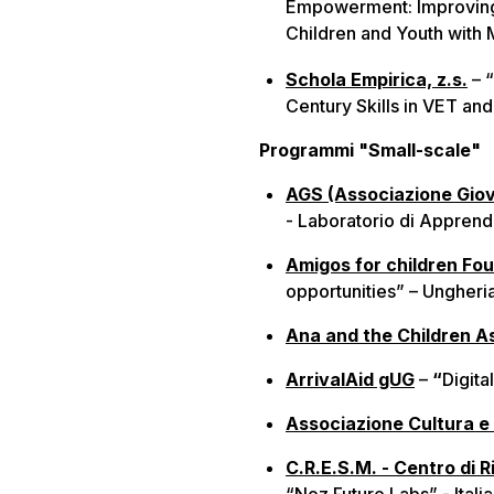
Empowerment: Improving 
Children and Youth with
Schola Empirica, z.s.
– 
Century Skills in VET an
Programmi "Small-scale"
AGS (Associazione Giovan
- Laboratorio di Apprend
Amigos for children Fo
opportunities” – Ungheri
Ana and the Children A
ArrivalAid gUG
–
“
Digita
Associazione Cultura e
C.R.E.S.M. - Centro di 