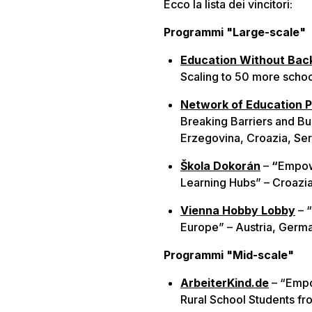
Ecco la lista dei vincitori:
Programmi "Large-scale"
Education Without Bac
Scaling to 50 more school
Network of Education P
Breaking Barriers and Bu
Erzegovina, Croazia, S
Škola Dokorán
–
“
Empow
Learning Hubs” – Croazia,
Vienna Hobby Lobby
– “
Europe” – Austria, Germ
Programmi "Mid-scale"
ArbeiterKind.de
– “Empo
Rural School Students f