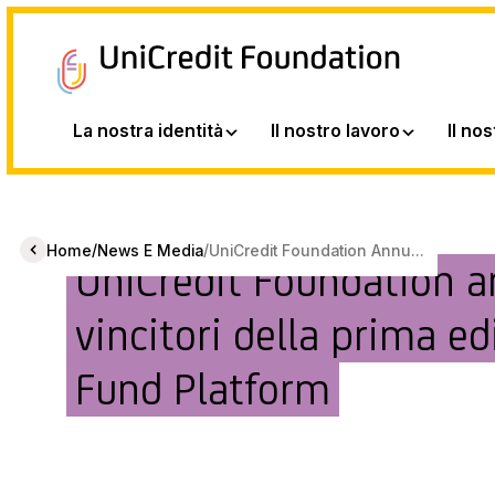
La nostra identità
Il nostro lavoro
Il no
/
/
Home
News E Media
UniCredit Foundation Annu...
UniCredit Foundation a
vincitori della prima ed
Fund Platform