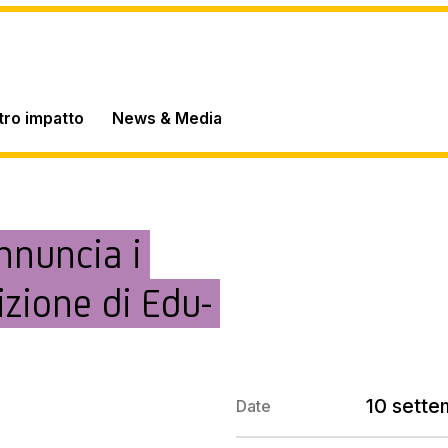
stro impatto
News & Media
nnuncia i
izione di Edu-
10 sett
Date