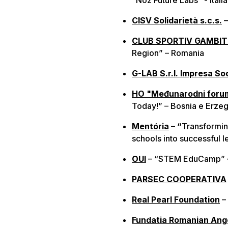
“Noz Future Labs” - Italia
CISV Solidarietà s.c.s.
–
CLUB SPORTIV GAMBIT
Region” – Romania
G-LAB S.r.l. Impresa So
HO "Međunarodni foru
Today!” – Bosnia e Erze
Mentória
–
“
Transformin
schools into successful 
OUI
– “STEM EduCamp” –
PARSEC COOPERATIVA
Real Pearl Foundation
–
Fundatia Romanian Ang