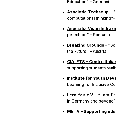
Education” – Germania
Asociatia Techsoup
– “
computational thinking”
Asociatia Visuri Indraz
pe echipe” – Romania
Breaking Grounds
– “So
the Future” – Austria
CIAI ETS – Centro Italia
supporting students realizi
Institute for Youth De
Learning for Inclusive C
Lern-fair e V.
–
“
Lern-Fai
in Germany and beyond”
META – Supporting educ