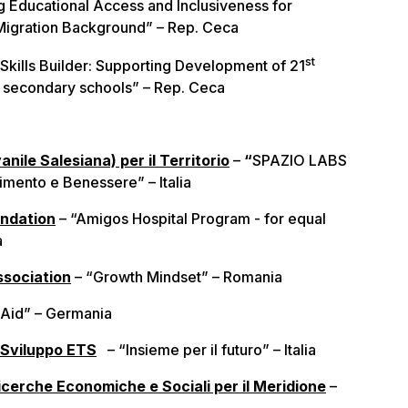
Educational Access and Inclusiveness for
 Migration Background” – Rep. Ceca
st
“Skills Builder: Supporting Development of 21
d secondary schools” – Rep. Ceca
ile Salesiana) per il Territorio
–
“
SPAZIO LABS
imento e Benessere” – Italia
undation
– “Amigos Hospital Program - for equal
a
ssociation
– “Growth Mindset” – Romania
lAid” – Germania
 Sviluppo ETS
– “Insieme per il futuro” – Italia
Ricerche Economiche e Sociali per il Meridione
–