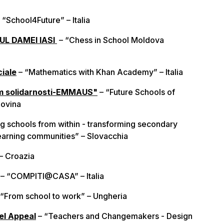
 “School4Future” – Italia
UL DAMEI IASI
– “Chess in School Moldova
ciale
– “Mathematics with Khan Academy” – Italia
m solidarnosti-EMMAUS"
– “Future Schools of
govina
g schools from within - transforming secondary
learning communities” – Slovacchia
 Croazia
– “COMPITI@CASA” – Italia
 “From school to work” – Ungheria
el Appeal
– “Teachers and Changemakers - Design